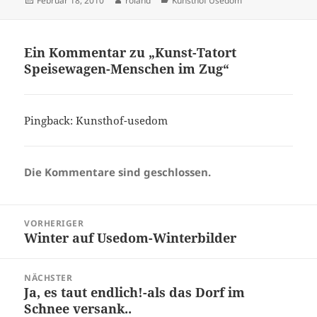
Februar 18, 2010
roland
Kunsthof Usedom
am
Ein Kommentar zu „Kunst-Tatort
Speisewagen-Menschen im Zug“
Pingback:
Kunsthof-usedom
Die Kommentare sind geschlossen.
Beitragsnavigation
VORHERIGER
Winter auf Usedom-Winterbilder
Vorheriger
Beitrag:
NÄCHSTER
Ja, es taut endlich!-als das Dorf im
Nächster
Schnee versank..
Beitrag: