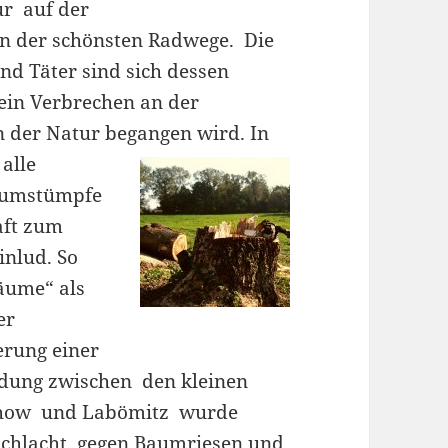
ur auf der
nen der schönsten Radwege. Die
nd Täter sind sich dessen
 ein Verbrechen an der
 der Natur begangen wird. In
n
alle
Baumstümpfe
aft zum
inlud. So
äume“ als
er
erung einer
ndung zwischen den kleinen
schow und Labömitz wurde
schlacht gegen Baumriesen und