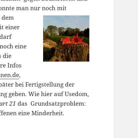
onnte man nur noch mit
h dem
t einer
darf
noch eine
s die
re Infos
nen.de
,
äter bei Fertigstellung der
lung geben. Wie hier auf Usedom,
art 21
das Grundsatzproblem:
offenen eine Minderheit.