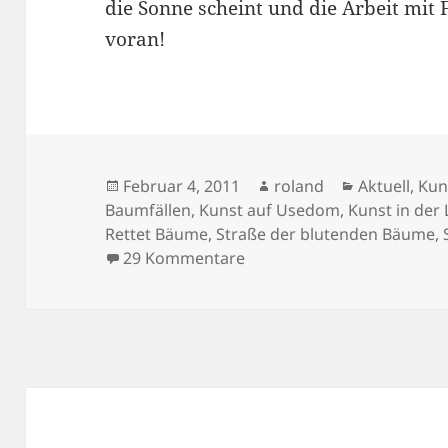
die Sonne scheint und die Arbeit mit
voran!
Veröffentlicht
Autor
Kategorien
Februar 4, 2011
roland
Aktuell
,
Kun
am
Baumfällen
,
Kunst auf Usedom
,
Kunst in der
Rettet Bäume
,
Straße der blutenden Bäume
,
zu Rettet die Bäume auf 
29 Kommentare