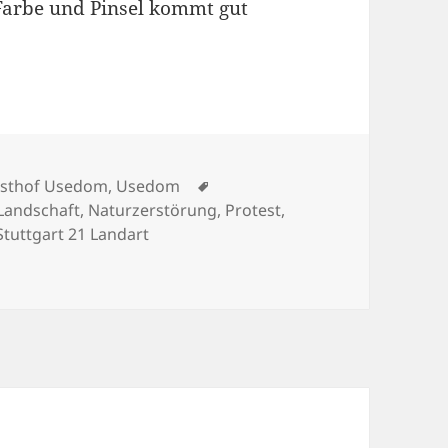
 Farbe und Pinsel kommt gut
Schlagwörter
sthof Usedom
,
Usedom
 Landschaft
,
Naturzerstörung
,
Protest
,
Stuttgart 21 Landart
Usedom!