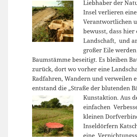
Liebhaber der Nat
Insel verlieren ei
Verantwortlichen u
bewusst, dass hier
Landschaft, und an
großer Eile werde
Baumstämme beseitigt. Es bleiben 
zurück, dort wo vorher eine Landsch
Radfahren, Wandern und verweilen e
entstand die „Straße der blutenden B
Kunstaktion.
Aus d
einfachen Verbess
kleinen Dorfverbi
Inseldörfern Kat
eine Vernichtungs