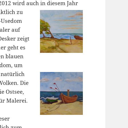
 2012 wird auch in diesem Jahr
ktlich zu
f-Usedom
ler auf
esker zeigt
er geht es
en blauen
edom, um
natürlich
olken. Die
e Ostsee,
ür Malerei.
eser
zlich zum