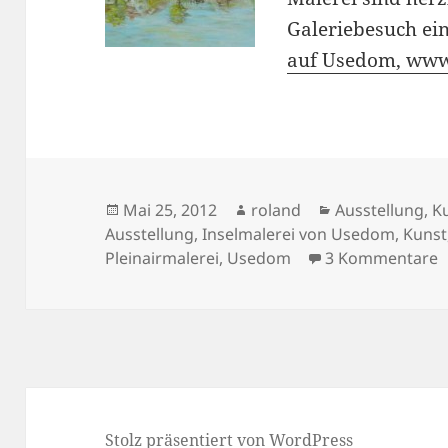
Galeriebesuch ei
auf Usedom, www
Veröffentlicht
Autor
Kategorien
Mai 25, 2012
roland
Ausstellung
,
K
am
Ausstellung
,
Inselmalerei von Usedom
,
Kunst
z
Pleinairmalerei
,
Usedom
3 Kommentare
Stolz präsentiert von WordPress