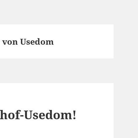
i von Usedom
thof-Usedom!