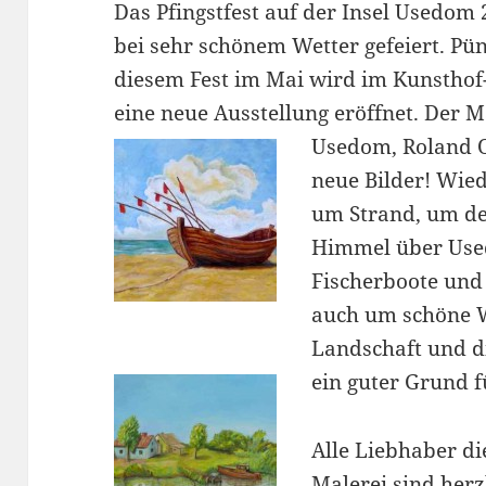
Das Pfingstfest auf der Insel Usedom
bei sehr schönem Wetter gefeiert.
Pün
diesem Fest im Mai wird im Kunstho
eine neue Ausstellung eröffnet.
Der Ma
Usedom, Roland O
neue Bilder! Wied
um Strand, um d
Himmel über Us
Fischerboote und
auch um schöne W
Landschaft und di
ein guter Grund f
Alle Liebhaber di
Malerei sind her