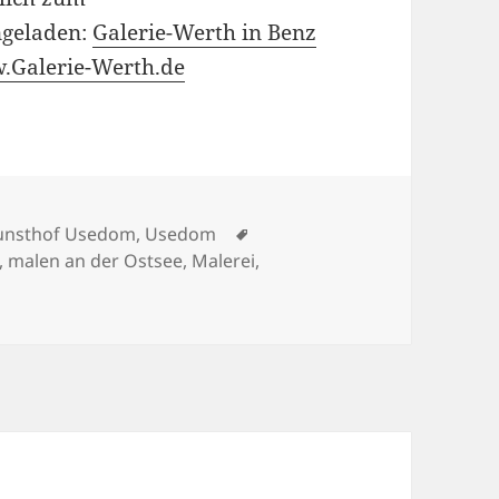
ngeladen:
Galerie-Werth in Benz
.Galerie-Werth.de
Schlagwörter
unsthof Usedom
,
Usedom
,
malen an der Ostsee
,
Malerei
,
u Bilder vom Kunsthof-Usedom!