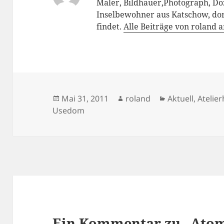
Maler, Bildhauer,Photograph, D
Inselbewohner aus Katschow, d
findet.
Alle Beiträge von roland 
Veröffentlicht
Autor
Kategorien
Mai 31, 2011
roland
Aktuell
,
Atelie
am
Usedom
Ein Kommentar zu „Atom